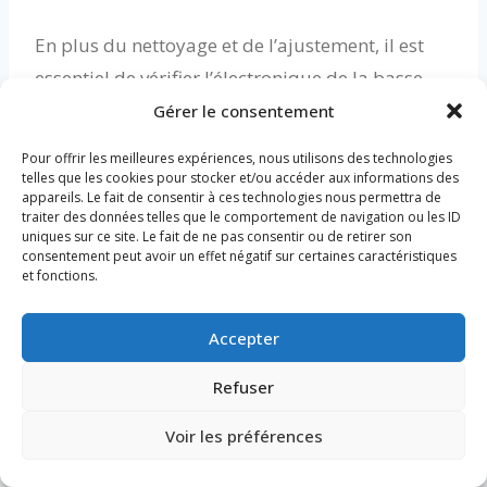
En plus du nettoyage et de l’ajustement, il est
essentiel de vérifier l’électronique de la basse,
notamment les connexions des micros et les
Gérer le consentement
potentiomètres, pour s’assurer qu’ils
Pour offrir les meilleures expériences, nous utilisons des technologies
fonctionnent correctement et sans bruit
telles que les cookies pour stocker et/ou accéder aux informations des
appareils. Le fait de consentir à ces technologies nous permettra de
indésirable. Un entretien professionnel peut être
traiter des données telles que le comportement de navigation ou les ID
uniques sur ce site. Le fait de ne pas consentir ou de retirer son
nécessaire pour les problèmes plus complexes,
consentement peut avoir un effet négatif sur certaines caractéristiques
tels que le remplacement des micros ou des
et fonctions.
réparations électroniques.
Accepter
**Les accessoires nécessaires** pour une basse
Refuser
électrique comprennent plusieurs éléments qui
Voir les préférences
ne sont pas seulement utiles mais souvent
indispensables. Un étui ou une housse de